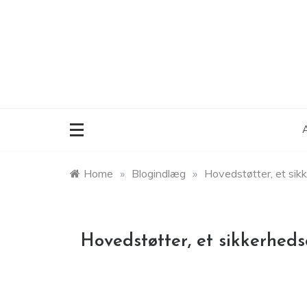
Skip
to
content
A
Home
»
Blogindlæg
»
Hovedstøtter, et sikk
Hovedstøtter, et sikkerhedse