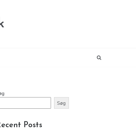
k
øg
Søg
ecent Posts