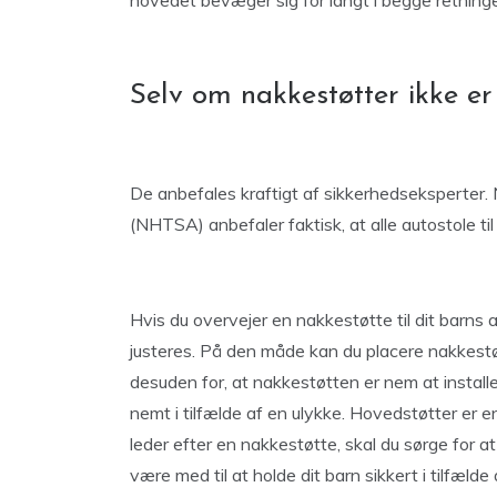
hovedet bevæger sig for langt i begge retninge
Selv om nakkestøtter ikke er
De anbefales kraftigt af sikkerhedseksperter.
(NHTSA) anbefaler faktisk, at alle autostole ti
Hvis du overvejer en nakkestøtte til dit barns a
justeres. På den måde kan du placere nakkestøt
desuden for, at nakkestøtten er nem at installe
nemt i tilfælde af en ulykke. Hovedstøtter er en
leder efter en nakkestøtte, skal du sørge for at 
være med til at holde dit barn sikkert i tilfælde 