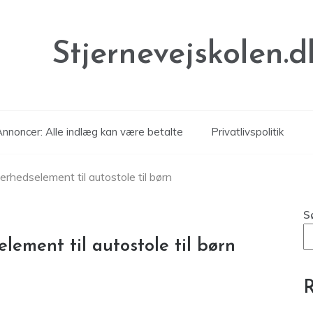
Stjernevejskolen.d
nnoncer: Alle indlæg kan være betalte
Privatlivspolitik
erhedselement til autostole til børn
S
lement til autostole til børn
R