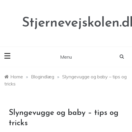
Skip
to
content
Stjernevejskolen.d
Menu
Home
»
Blogindlæg
»
Slyngevugge og baby – tips og
tricks
Slyngevugge og baby – tips og
tricks